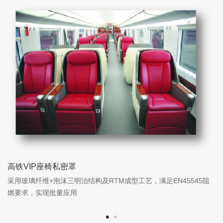
标动设备舱
采用预浸料模压、袋压工艺，满足EN45545阻燃、UIC651抗冲击、
高铁VIP座椅私密罩
IEC61373振动冲击等要求，实现减重30%以上
采用玻璃纤维+泡沫三明治结构及RTM成型工艺，满足EN45545阻
通过了一千万次的疲劳测试和60万公里路试
燃要求，实现批量应用